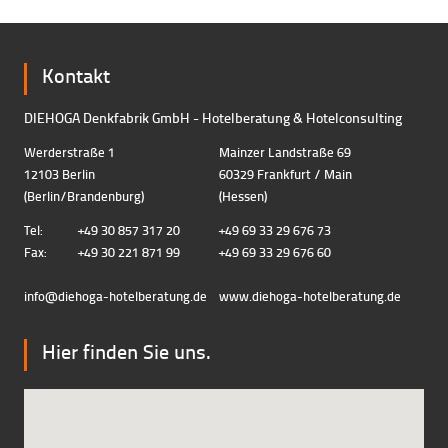
Kontakt
DIEHOGA Denkfabrik GmbH - Hotelberatung & Hotelconsulting
Werderstraße 1
Mainzer Landstraße 69
12103 Berlin
60329 Frankfurt / Main
(Berlin/Brandenburg)
(Hessen)
Tel:
+49 30 857 317 20
+49 69 33 29 676 73
Fax:
+49 30 221 871 99
+49 69 33 29 676 60
info@diehoga-hotelberatung.d
e
www.diehoga-hotelberatung.de
Hier finden Sie uns.