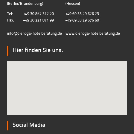
(Berlin/Brandenburg)
(Hessen)
Tel:
+49 30 857 317 20
+49 69 33 29 676 73
Fax:
+49 30 221 871 99
+49 69 33 29 676 60
info@diehoga-hotelberatung.d
e
www.diehoga-hotelberatung.de
Hier finden Sie uns.
Social Media