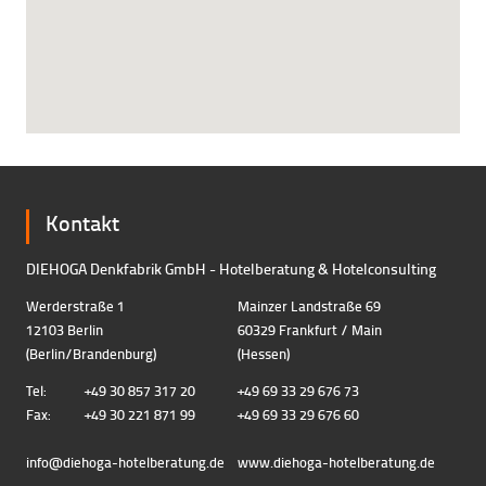
Kontakt
DIEHOGA Denkfabrik GmbH - Hotelberatung & Hotelconsulting
Werderstraße 1
Mainzer Landstraße 69
12103 Berlin
60329 Frankfurt / Main
(Berlin/Brandenburg)
(Hessen)
Tel:
+49 30 857 317 20
+49 69 33 29 676 73
Fax:
+49 30 221 871 99
+49 69 33 29 676 60
info@diehoga-hotelberatung.d
e
www.diehoga-hotelberatung.de